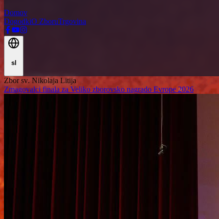
Domov
Dogodki
O Zboru
Trgovina
sl
Z
b
o
r
s
v
.
N
i
k
o
l
a
j
a
L
i
t
i
j
a
Zmagovalci finala za Veliko zborovsko nagrado Evrope 2026